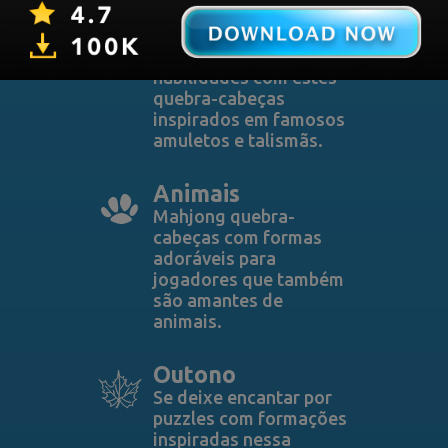
Amuletos
Teste sua sorte e
habilidades com estes
quebra-cabeças
inspirados em famosos
amuletos e talismãs.
Animais
Mahjong quebra-
cabeças com formas
adoráveis ​​para
jogadores que também
são amantes de
animais.
Outono
Se deixe encantar por
puzzles com formações
inspiradas nessa