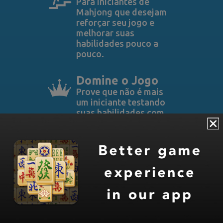
Para iniciantes de
Mahjong que desejam
reforçar seu jogo e
melhorar suas
habilidades pouco a
pouco.
Domine o Jogo
Prove que não é mais
um iniciante testando
suas habilidades com
esses desafios médios
e difíceis.
Extraterrestres
Reviva a emoção dos
jogos de fliperama com
esses puzzles com a
forma de Aliens do
Space Invaders