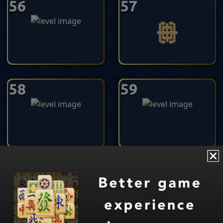
56
57
58
59
Mahjong
Jogo de Quebra-Cabeça Clássico
by Appgeneration Software