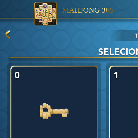
MAHJONG 365
T
SELECIO
0
1