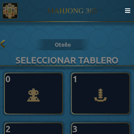
MAHJONG 365
Otoño
SELECCIONAR TABLERO
0
1
2
3