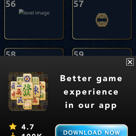
56
57
58
59
Mahjong
Juego de rompecabezas clásico
by Appgeneration Software