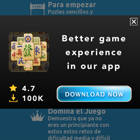
Para empezar
Puzles sencillos y
fáciles para
principiantes que
desean aprender las
reglas y cómo jugar
Mahjong.
Principiantes
Para principiantes de
Mahjong que quieren
dar un paso adelante y
mejorar su juego
poquito a poco.
Domina el Juego
Demuestra que ya no
eres un principiante con
estos estos retos de
dificultad media y difícil